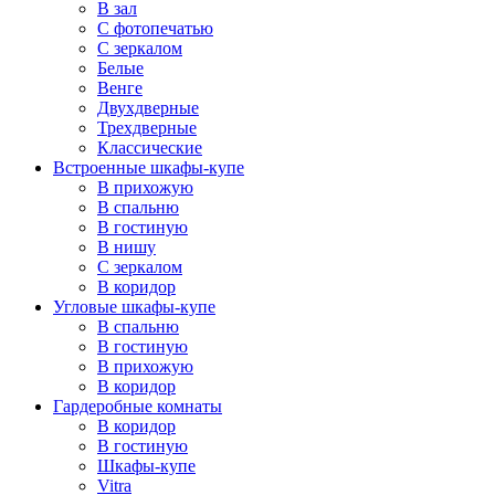
В зал
С фотопечатью
С зеркалом
Белые
Венге
Двухдверные
Трехдверные
Классические
Встроенные шкафы-купе
В прихожую
В спальню
В гостиную
В нишу
С зеркалом
В коридор
Угловые шкафы-купе
В спальню
В гостиную
В прихожую
В коридор
Гардеробные комнаты
В коридор
В гостиную
Шкафы-купе
Vitra