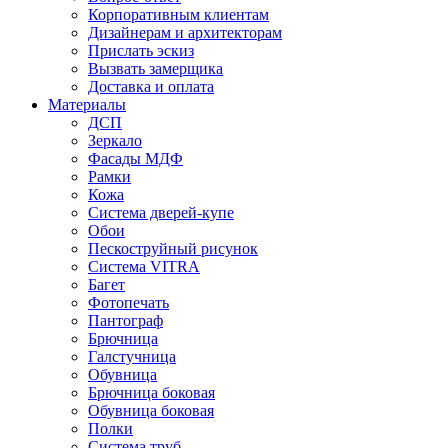
Корпоративным клиентам
Дизайнерам и архитекторам
Прислать эскиз
Вызвать замерщика
Доставка и оплата
Материалы
ДСП
Зеркало
Фасады МДФ
Рамки
Кожа
Система дверей-купе
Обои
Пескоструйный рисунок
Система VITRA
Багет
Фотопечать
Пантограф
Брючница
Галстучница
Обувница
Брючница боковая
Обувница боковая
Полки
Система труб