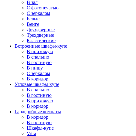
В зал
С фотопечатью
С зеркалом
Белые
Венге
Двухдверные
Трехдверные
Классические
Встроенные шкафы-купе
В прихожую
В спальню
В гостиную
В нишу
С зеркалом
В коридор
Угловые шкафы-купе
В спальню
В гостиную
В прихожую
В коридор
Гардеробные комнаты
В коридор
В гостиную
Шкафы-купе
Vitra