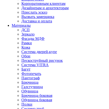
Корпоративным клиентам
Дизайнерам и архитекторам
Прислать эскиз
Вызвать замерщика
Доставка и оплата
Материалы
ДСП
Зеркало
Фасады МДФ
Рамки
Кожа
Система дверей-купе
Обои
Пескоструйный рисунок
Система VITRA
Багет
Фотопечать
Пантограф
Брючница
Галстучница
Обувница
Брючница боковая
Обувница боковая
Полки
Система труб