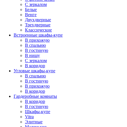
С зеркалом
Белые
Венге
Двухдверные
Трехдверные
Классические
Встроенные шкафы-купе
В прихожую
В спальню
В гостиную
В нишу
С зеркалом
В коридор
Угловые шкафы-купе
В спальню
В гостиную
В прихожую
В коридор
Гардеробные комнаты
В коридор
В гостиную
Шкафы-купе
Vitra
Элитные
Маленькие