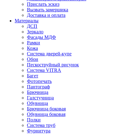
Прислать эскиз
Вызвать замерщика
Доставка и оплата
Материалы
ДСП
Зеркало
Фасады МДФ
Рамки
Кожа
Система дверей-купе
Обои
Пескоструйный рисунок
Система VITRA
Багет
Фотопечать
Пантограф
Брючница
Галстучница
Обувница
Брючница боковая
Обувница боковая
Полки
Система труб
Фурнитура