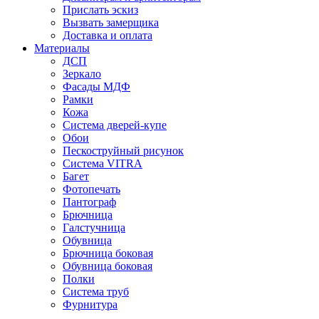
Прислать эскиз
Вызвать замерщика
Доставка и оплата
Материалы
ДСП
Зеркало
Фасады МДФ
Рамки
Кожа
Система дверей-купе
Обои
Пескоструйный рисунок
Система VITRA
Багет
Фотопечать
Пантограф
Брючница
Галстучница
Обувница
Брючница боковая
Обувница боковая
Полки
Система труб
Фурнитура