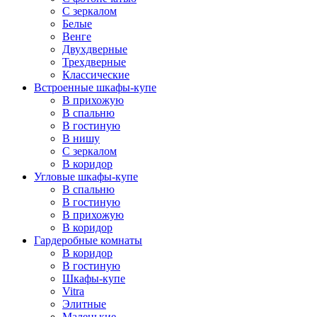
С зеркалом
Белые
Венге
Двухдверные
Трехдверные
Классические
Встроенные шкафы-купе
В прихожую
В спальню
В гостиную
В нишу
С зеркалом
В коридор
Угловые шкафы-купе
В спальню
В гостиную
В прихожую
В коридор
Гардеробные комнаты
В коридор
В гостиную
Шкафы-купе
Vitra
Элитные
Маленькие