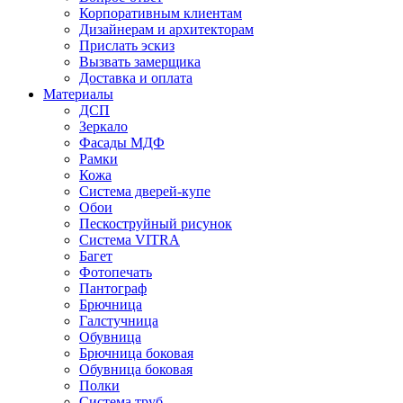
Корпоративным клиентам
Дизайнерам и архитекторам
Прислать эскиз
Вызвать замерщика
Доставка и оплата
Материалы
ДСП
Зеркало
Фасады МДФ
Рамки
Кожа
Система дверей-купе
Обои
Пескоструйный рисунок
Система VITRA
Багет
Фотопечать
Пантограф
Брючница
Галстучница
Обувница
Брючница боковая
Обувница боковая
Полки
Система труб