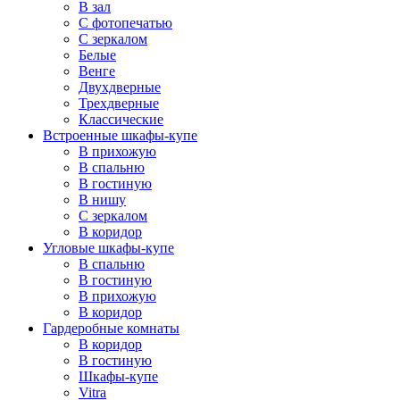
В зал
С фотопечатью
С зеркалом
Белые
Венге
Двухдверные
Трехдверные
Классические
Встроенные шкафы-купе
В прихожую
В спальню
В гостиную
В нишу
С зеркалом
В коридор
Угловые шкафы-купе
В спальню
В гостиную
В прихожую
В коридор
Гардеробные комнаты
В коридор
В гостиную
Шкафы-купе
Vitra