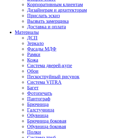
Корпоративным клиентам
Дизайнерам и архитекторам
Прислать эскиз
Вызвать замерщика
Доставка и оплата
Материалы
ДСП
Зеркало
Фасады МДФ
Рамки
Кожа
Система дверей-купе
Обои
Пескоструйный рисунок
Система VITRA
Багет
Фотопечать
Пантограф
Брючница
Галстучница
Обувница
Брючница боковая
Обувница боковая
Полки
Система труб