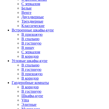
С зеркалом
Белые
Венге
Двухдверные
Трехдверные
Классические
Встроенные шкафы-купе
В прихожую
В спальню
В гостиную
В нишу
С зеркалом
В коридор
Угловые шкафы-купе
В спальню
В гостиную
В прихожую
В коридор
Гардеробные комнаты
В коридор
В гостиную
Шкафы-купе
Vitra
Элитные
Маленькие