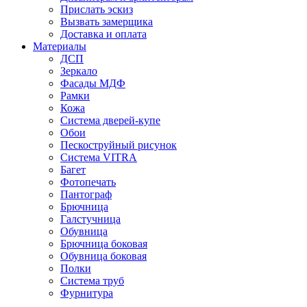
Прислать эскиз
Вызвать замерщика
Доставка и оплата
Материалы
ДСП
Зеркало
Фасады МДФ
Рамки
Кожа
Система дверей-купе
Обои
Пескоструйный рисунок
Система VITRA
Багет
Фотопечать
Пантограф
Брючница
Галстучница
Обувница
Брючница боковая
Обувница боковая
Полки
Система труб
Фурнитура