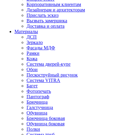
Корпоративным клиентам
Дизайнерам и архитекторам
Прислать эскиз
Вызвать замерщика
Доставка и оплата
Материалы
ДСП
Зеркало
Фасады МДФ
Рамки
Кожа
Система дверей-купе
Обои
Пескоструйный рисунок
Система VITRA
Багет
Фотопечать
Пантограф
Брючница
Галстучница
Обувница
Брючница боковая
Обувница боковая
Полки
Система труб