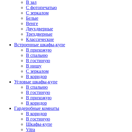
В зал
С фотопечатью
С зеркалом
Белые
Венге
Двухдверные
Трехдверные
Классические
Встроенные шкафы-купе
В прихожую
В спальню
В гостиную
В нишу
С зеркалом
В коридор
Угловые шкафы-купе
В спальню
В гостиную
В прихожую
В коридор
Гардеробные комнаты
В коридор
В гостиную
Шкафы-купе
Vitra