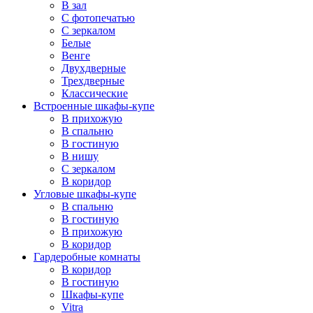
В зал
С фотопечатью
С зеркалом
Белые
Венге
Двухдверные
Трехдверные
Классические
Встроенные шкафы-купе
В прихожую
В спальню
В гостиную
В нишу
С зеркалом
В коридор
Угловые шкафы-купе
В спальню
В гостиную
В прихожую
В коридор
Гардеробные комнаты
В коридор
В гостиную
Шкафы-купе
Vitra