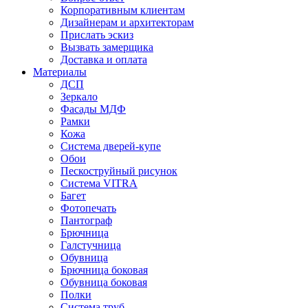
Корпоративным клиентам
Дизайнерам и архитекторам
Прислать эскиз
Вызвать замерщика
Доставка и оплата
Материалы
ДСП
Зеркало
Фасады МДФ
Рамки
Кожа
Система дверей-купе
Обои
Пескоструйный рисунок
Система VITRA
Багет
Фотопечать
Пантограф
Брючница
Галстучница
Обувница
Брючница боковая
Обувница боковая
Полки
Система труб