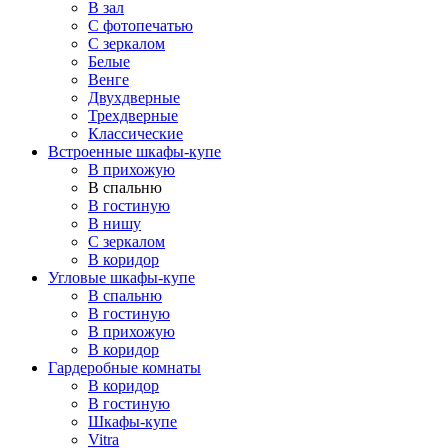
В зал
С фотопечатью
С зеркалом
Белые
Венге
Двухдверные
Трехдверные
Классические
Встроенные шкафы-купе
В прихожую
В спальню
В гостиную
В нишу
С зеркалом
В коридор
Угловые шкафы-купе
В спальню
В гостиную
В прихожую
В коридор
Гардеробные комнаты
В коридор
В гостиную
Шкафы-купе
Vitra