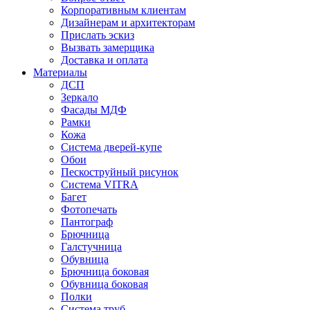
Корпоративным клиентам
Дизайнерам и архитекторам
Прислать эскиз
Вызвать замерщика
Доставка и оплата
Материалы
ДСП
Зеркало
Фасады МДФ
Рамки
Кожа
Система дверей-купе
Обои
Пескоструйный рисунок
Система VITRA
Багет
Фотопечать
Пантограф
Брючница
Галстучница
Обувница
Брючница боковая
Обувница боковая
Полки
Система труб