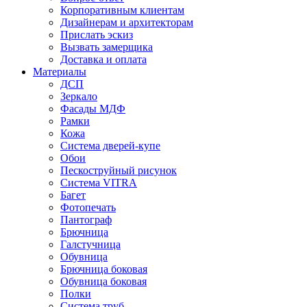
Корпоративным клиентам
Дизайнерам и архитекторам
Прислать эскиз
Вызвать замерщика
Доставка и оплата
Материалы
ДСП
Зеркало
Фасады МДФ
Рамки
Кожа
Система дверей-купе
Обои
Пескоструйный рисунок
Система VITRA
Багет
Фотопечать
Пантограф
Брючница
Галстучница
Обувница
Брючница боковая
Обувница боковая
Полки
Система труб