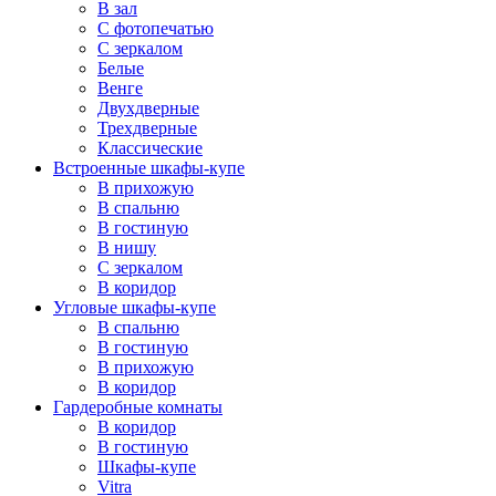
В зал
С фотопечатью
С зеркалом
Белые
Венге
Двухдверные
Трехдверные
Классические
Встроенные шкафы-купе
В прихожую
В спальню
В гостиную
В нишу
С зеркалом
В коридор
Угловые шкафы-купе
В спальню
В гостиную
В прихожую
В коридор
Гардеробные комнаты
В коридор
В гостиную
Шкафы-купе
Vitra