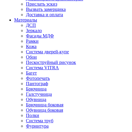
Прислать эскиз
Вызвать замерщика
Доставка и оплата
Материалы
ДСП
Зеркало
Фасады МДФ
Рамки
Кожа
Система дверей-купе
Обои
Пескоструйный рисунок
Система VITRA
Багет
Фотопечать
Пантограф
Брючница
Галстучница
Обувница
Брючница боковая
Обувница боковая
Полки
Система труб
Фурнитура