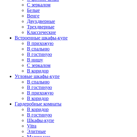
С зеркалом
Белые
Венге
Двухдверные
Трехдверные
Классические
Встроенные шкафы-купе
В прихожую
В спальню
В гостиную
В нишу
С зеркалом
В коридор
Угловые шкафы-купе
В спальню
В гостиную
В прихожую
В коридор
Гардеробные комнаты
В коридор
В гостиную
Шкафы-купе
Vitra
Элитные
Маленькие