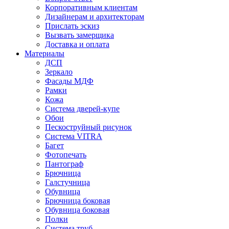
Корпоративным клиентам
Дизайнерам и архитекторам
Прислать эскиз
Вызвать замерщика
Доставка и оплата
Материалы
ДСП
Зеркало
Фасады МДФ
Рамки
Кожа
Система дверей-купе
Обои
Пескоструйный рисунок
Система VITRA
Багет
Фотопечать
Пантограф
Брючница
Галстучница
Обувница
Брючница боковая
Обувница боковая
Полки
Система труб