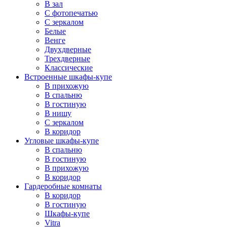
В зал
С фотопечатью
С зеркалом
Белые
Венге
Двухдверные
Трехдверные
Классические
Встроенные шкафы-купе
В прихожую
В спальню
В гостиную
В нишу
С зеркалом
В коридор
Угловые шкафы-купе
В спальню
В гостиную
В прихожую
В коридор
Гардеробные комнаты
В коридор
В гостиную
Шкафы-купе
Vitra