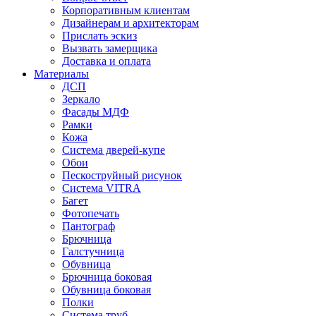
Корпоративным клиентам
Дизайнерам и архитекторам
Прислать эскиз
Вызвать замерщика
Доставка и оплата
Материалы
ДСП
Зеркало
Фасады МДФ
Рамки
Кожа
Система дверей-купе
Обои
Пескоструйный рисунок
Система VITRA
Багет
Фотопечать
Пантограф
Брючница
Галстучница
Обувница
Брючница боковая
Обувница боковая
Полки
Система труб