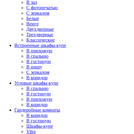
В зал
С фотопечатью
С зеркалом
Белые
Венге
Двухдверные
Трехдверные
Классические
Встроенные шкафы-купе
В прихожую
В спальню
В гостиную
В нишу
С зеркалом
В коридор
Угловые шкафы-купе
В спальню
В гостиную
В прихожую
В коридор
Гардеробные комнаты
В коридор
В гостиную
Шкафы-купе
Vitra