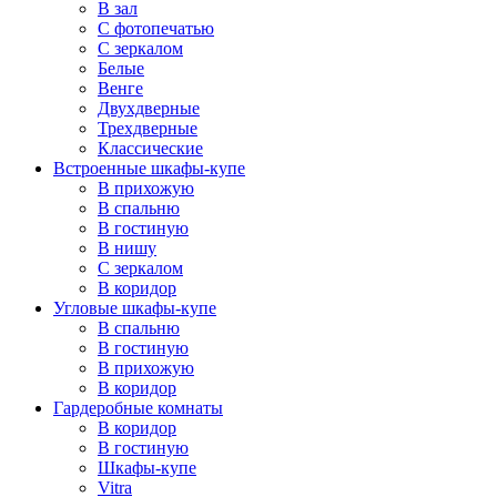
В зал
С фотопечатью
С зеркалом
Белые
Венге
Двухдверные
Трехдверные
Классические
Встроенные шкафы-купе
В прихожую
В спальню
В гостиную
В нишу
С зеркалом
В коридор
Угловые шкафы-купе
В спальню
В гостиную
В прихожую
В коридор
Гардеробные комнаты
В коридор
В гостиную
Шкафы-купе
Vitra