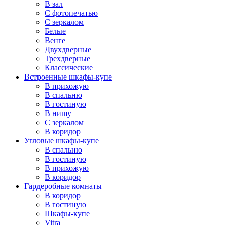
В зал
С фотопечатью
С зеркалом
Белые
Венге
Двухдверные
Трехдверные
Классические
Встроенные шкафы-купе
В прихожую
В спальню
В гостиную
В нишу
С зеркалом
В коридор
Угловые шкафы-купе
В спальню
В гостиную
В прихожую
В коридор
Гардеробные комнаты
В коридор
В гостиную
Шкафы-купе
Vitra