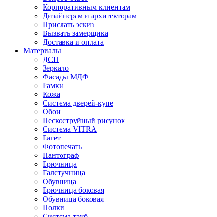
Корпоративным клиентам
Дизайнерам и архитекторам
Прислать эскиз
Вызвать замерщика
Доставка и оплата
Материалы
ДСП
Зеркало
Фасады МДФ
Рамки
Кожа
Система дверей-купе
Обои
Пескоструйный рисунок
Система VITRA
Багет
Фотопечать
Пантограф
Брючница
Галстучница
Обувница
Брючница боковая
Обувница боковая
Полки
Система труб