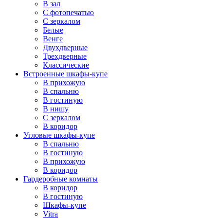
В зал
С фотопечатью
С зеркалом
Белые
Венге
Двухдверные
Трехдверные
Классические
Встроенные шкафы-купе
В прихожую
В спальню
В гостиную
В нишу
С зеркалом
В коридор
Угловые шкафы-купе
В спальню
В гостиную
В прихожую
В коридор
Гардеробные комнаты
В коридор
В гостиную
Шкафы-купе
Vitra