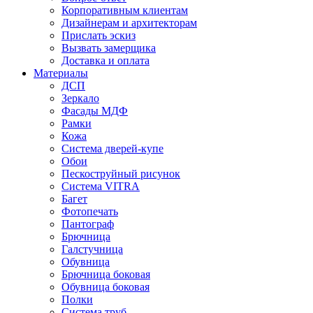
Корпоративным клиентам
Дизайнерам и архитекторам
Прислать эскиз
Вызвать замерщика
Доставка и оплата
Материалы
ДСП
Зеркало
Фасады МДФ
Рамки
Кожа
Система дверей-купе
Обои
Пескоструйный рисунок
Система VITRA
Багет
Фотопечать
Пантограф
Брючница
Галстучница
Обувница
Брючница боковая
Обувница боковая
Полки
Система труб