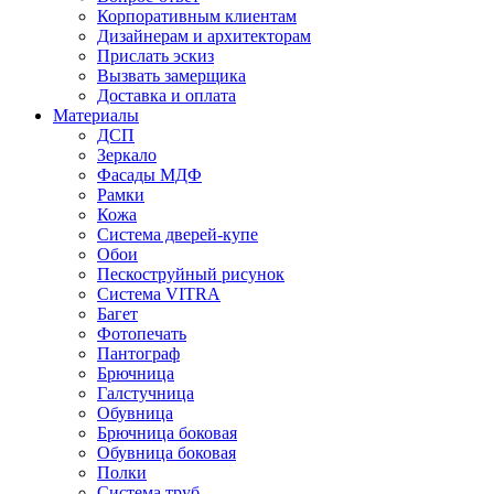
Корпоративным клиентам
Дизайнерам и архитекторам
Прислать эскиз
Вызвать замерщика
Доставка и оплата
Материалы
ДСП
Зеркало
Фасады МДФ
Рамки
Кожа
Система дверей-купе
Обои
Пескоструйный рисунок
Система VITRA
Багет
Фотопечать
Пантограф
Брючница
Галстучница
Обувница
Брючница боковая
Обувница боковая
Полки
Система труб