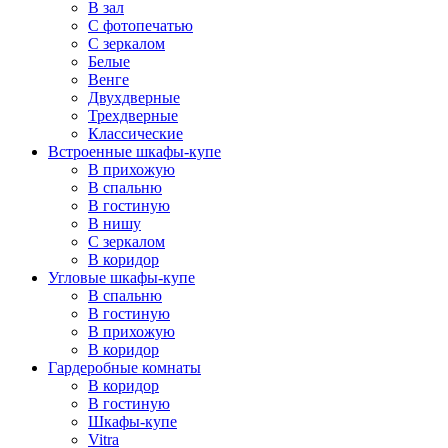
В зал
С фотопечатью
С зеркалом
Белые
Венге
Двухдверные
Трехдверные
Классические
Встроенные шкафы-купе
В прихожую
В спальню
В гостиную
В нишу
С зеркалом
В коридор
Угловые шкафы-купе
В спальню
В гостиную
В прихожую
В коридор
Гардеробные комнаты
В коридор
В гостиную
Шкафы-купе
Vitra