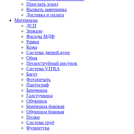
Прислать эскиз
Вызвать замерщика
Доставка и оплата
Материалы
ДСП
Зеркало
Фасады МДФ
Рамки
Кожа
Система дверей-купе
Обои
Пескоструйный рисунок
Система VITRA
Багет
Фотопечать
Пантограф
Брючница
Галстучница
Обувница
Брючница боковая
Обувница боковая
Полки
Система труб
Фурнитура