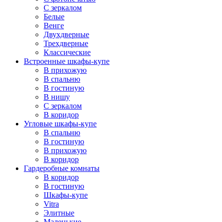
С зеркалом
Белые
Венге
Двухдверные
Трехдверные
Классические
Встроенные шкафы-купе
В прихожую
В спальню
В гостиную
В нишу
С зеркалом
В коридор
Угловые шкафы-купе
В спальню
В гостиную
В прихожую
В коридор
Гардеробные комнаты
В коридор
В гостиную
Шкафы-купе
Vitra
Элитные
Маленькие