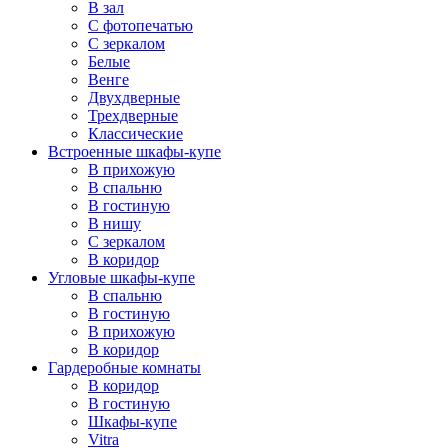
В зал
С фотопечатью
С зеркалом
Белые
Венге
Двухдверные
Трехдверные
Классические
Встроенные шкафы-купе
В прихожую
В спальню
В гостиную
В нишу
С зеркалом
В коридор
Угловые шкафы-купе
В спальню
В гостиную
В прихожую
В коридор
Гардеробные комнаты
В коридор
В гостиную
Шкафы-купе
Vitra