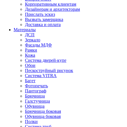
Корпоративным клиентам
Дизайнерам и архитекторам
Прислать эскиз
Вызвать замерщика
Доставка и оплата
Материалы
ДСП
Зеркало
Фасады МДФ
Рамки
Кожа
Система дверей-купе
Обои
Пескоструйный рисунок
Система VITRA
Багет
Фотопечать
Пантограф
Брючница
Галстучница
Обувница
Брючница боковая
Обувница боковая
Полки
Система труб