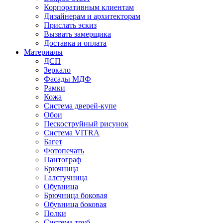
Корпоративным клиентам
Дизайнерам и архитекторам
Прислать эскиз
Вызвать замерщика
Доставка и оплата
Материалы
ДСП
Зеркало
Фасады МДФ
Рамки
Кожа
Система дверей-купе
Обои
Пескоструйный рисунок
Система VITRA
Багет
Фотопечать
Пантограф
Брючница
Галстучница
Обувница
Брючница боковая
Обувница боковая
Полки
Система труб