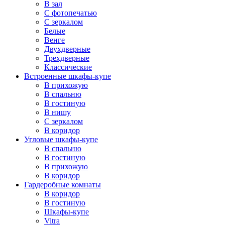
В зал
С фотопечатью
С зеркалом
Белые
Венге
Двухдверные
Трехдверные
Классические
Встроенные шкафы-купе
В прихожую
В спальню
В гостиную
В нишу
С зеркалом
В коридор
Угловые шкафы-купе
В спальню
В гостиную
В прихожую
В коридор
Гардеробные комнаты
В коридор
В гостиную
Шкафы-купе
Vitra