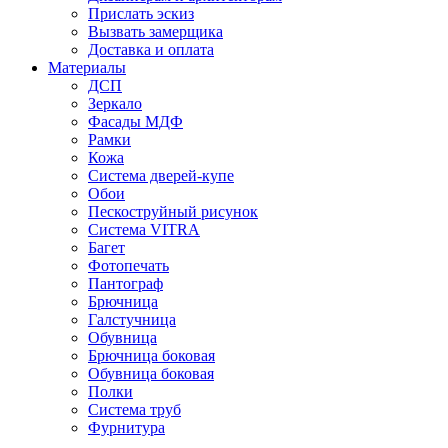
Прислать эскиз
Вызвать замерщика
Доставка и оплата
Материалы
ДСП
Зеркало
Фасады МДФ
Рамки
Кожа
Система дверей-купе
Обои
Пескоструйный рисунок
Система VITRA
Багет
Фотопечать
Пантограф
Брючница
Галстучница
Обувница
Брючница боковая
Обувница боковая
Полки
Система труб
Фурнитура