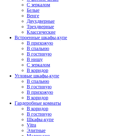
С зеркалом
Белые
Венге
Двухдверные
Трехдверные
Классические
Встроенные шкафы-купе
В прихожую
В спальню
В гостиную
В нишу
С зеркалом
В коридор
Угловые шкафы-купе
В спальню
В гостиную
В прихожую
В коридор
Гардеробные комнаты
В коридор
В гостиную
Шкафы-купе
Vitra
Элитные
Маленькие