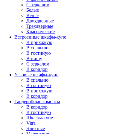
С зеркалом
Белые
Венге
Двухдверные
Трехдверные
Классические
Встроенные шкафы-купе
В прихожую
В спальню
В гостиную
В нишу
С зеркалом
В коридор
Угловые шкафы-купе
В спальню
В гостиную
В прихожую
В коридор
Гардеробные комнаты
В коридор
В гостиную
Шкафы-купе
Vitra
Элитные
Маленькие