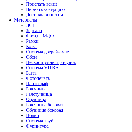
Прислать эскиз
Вызвать замерщика
Доставка и оплата
Материалы
ДСП
Зеркало
Фасады МДФ
Рамки
Кожа
Система дверей-купе
Обои
Пескоструйный рисунок
Система VITRA
Багет
Фотопечать
Пантограф
Брючница
Галстучница
Обувница
Брючница боковая
Обувница боковая
Полки
Система труб
Фурнитура