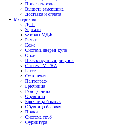
Прислать эскиз
Вызвать замерщика
Доставка и оплата
Материалы
ДСП
Зеркало
Фасады МДФ
Рамки
Кожа
Система дверей-купе
Обои
Пескоструйный рисунок
Система VITRA
Багет
Фотопечать
Пантограф
Брючница
Галстучница
Обувница
Брючница боковая
Обувница боковая
Полки
Система труб
Фурнитура