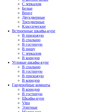
С зеркалом
Белые
Венге
Двухдверные
Трехдверные
Классические
Встроенные шкафы-купе
В прихожую
В спальню
В гостиную
В нишу
С зеркалом
В коридор
Угловые шкафы-купе
В спальню
В гостиную
В прихожую
В коридор
Гардеробные комнаты
В коридор
В гостиную
Шкафы-купе
Vitra
Элитные
Маленькие