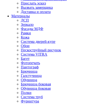
Прислать эскиз
Вызвать замерщика
Доставка и оплата
Материалы
ДСП
Зеркало
Фасады МДФ
Рамки
Кожа
Система дверей-купе
Обои
Пескоструйный рисунок
Система VITRA
Багет
Фотопечать
Пантограф
Брючница
Галстучница
Обувница
Брючница боковая
Обувница боковая
Полки
Система труб
Фурнитура