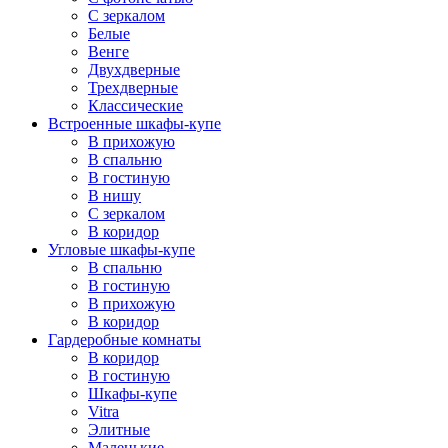
С зеркалом
Белые
Венге
Двухдверные
Трехдверные
Классические
Встроенные шкафы-купе
В прихожую
В спальню
В гостиную
В нишу
С зеркалом
В коридор
Угловые шкафы-купе
В спальню
В гостиную
В прихожую
В коридор
Гардеробные комнаты
В коридор
В гостиную
Шкафы-купе
Vitra
Элитные
Маленькие