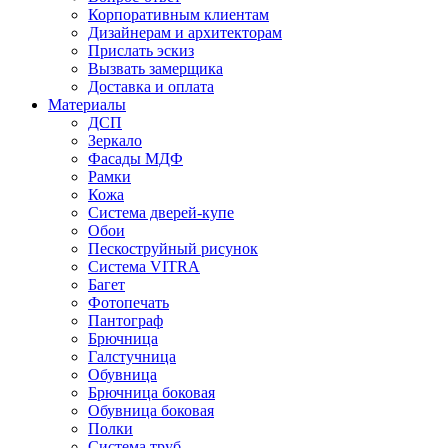
Корпоративным клиентам
Дизайнерам и архитекторам
Прислать эскиз
Вызвать замерщика
Доставка и оплата
Материалы
ДСП
Зеркало
Фасады МДФ
Рамки
Кожа
Система дверей-купе
Обои
Пескоструйный рисунок
Система VITRA
Багет
Фотопечать
Пантограф
Брючница
Галстучница
Обувница
Брючница боковая
Обувница боковая
Полки
Система труб