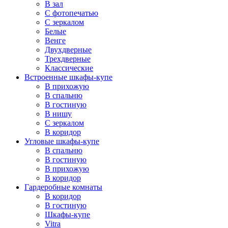
В зал
С фотопечатью
С зеркалом
Белые
Венге
Двухдверные
Трехдверные
Классические
Встроенные шкафы-купе
В прихожую
В спальню
В гостиную
В нишу
С зеркалом
В коридор
Угловые шкафы-купе
В спальню
В гостиную
В прихожую
В коридор
Гардеробные комнаты
В коридор
В гостиную
Шкафы-купе
Vitra