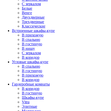
С зеркалом
Белые
Венге
Двухдверные
Трехдверные
Классические
Встроенные шкафы-купе
В прихожую
В спальню
В гостиную
В нишу
С зеркалом
В коридор
Угловые шкафы-купе
В спальню
В гостиную
В прихожую
В коридор
Гардеробные комнаты
В коридор
В гостиную
Шкафы-купе
Vitra
Элитные
Маленькие