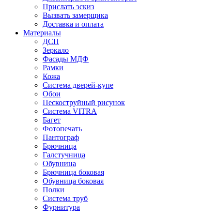
Прислать эскиз
Вызвать замерщика
Доставка и оплата
Материалы
ДСП
Зеркало
Фасады МДФ
Рамки
Кожа
Система дверей-купе
Обои
Пескоструйный рисунок
Система VITRA
Багет
Фотопечать
Пантограф
Брючница
Галстучница
Обувница
Брючница боковая
Обувница боковая
Полки
Система труб
Фурнитура