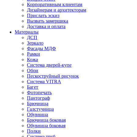
Корпоративным клиентам
Дизайнерам и архитекторам
Прислать эскиз
Вызвать замерщика
Доставка и оплата
Материалы
ДСП
Зеркало
Фасады МДФ
Рамки
Кожа
Система дверей-купе
Обои
Пескоструйный рисунок
Система VITRA
Багет
Фотопечать
Пантограф
Брючница
Галстучница
Обувница
Брючница боковая
Обувница боковая
Полки
Система труб