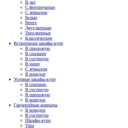
В зал
С фотопечатью
С зеркалом
Белые
Венге
Двухдверные
Трехдверные
Классические
Встроенные шкафы-купе
В прихожую
В спальню
В гостиную
В нишу
С зеркалом
В коридор
Угловые шкафы-купе
В спальню
В гостиную
В прихожую
В коридор
Гардеробные комнаты
В коридор
В гостиную
Шкафы-купе
Vitra