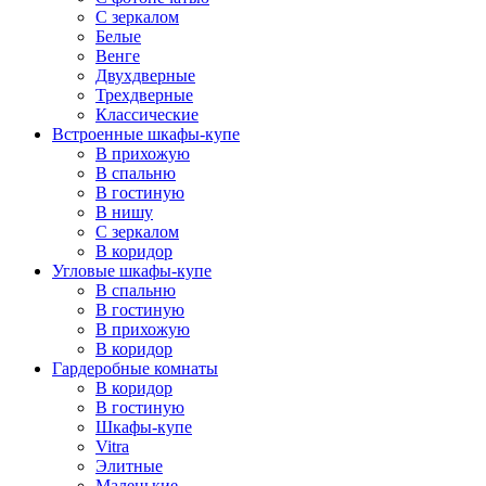
С зеркалом
Белые
Венге
Двухдверные
Трехдверные
Классические
Встроенные шкафы-купе
В прихожую
В спальню
В гостиную
В нишу
С зеркалом
В коридор
Угловые шкафы-купе
В спальню
В гостиную
В прихожую
В коридор
Гардеробные комнаты
В коридор
В гостиную
Шкафы-купе
Vitra
Элитные
Маленькие