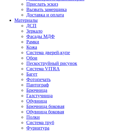
Прислать эскиз
Вызвать замерщика
Доставка и оплата
Материалы
ДСП
Зеркало
Фасады МДФ
Рамки
Кожа
Система дверей-купе
Обои
Пескоструйный рисунок
Система VITRA
Багет
Фотопечать
Пантограф
Брючница
Галстучница
Обувница
Брючница боковая
Обувница боковая
Полки
Система труб
Фурнитура