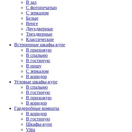
В зал
С фотопечатью
С зеркалом
Белые
Венге
Двухдверные
Трехдверные
Классические
Встроенные шкафы-купе
В прихожую
В спальню
В гостиную
В нишу
С зеркалом
В коридор
Угловые шкафы-купе
В спальню
В гостиную
В прихожую
В коридор
Гардеробные комнаты
В коридор
В гостиную
Шкафы-купе
Vitra