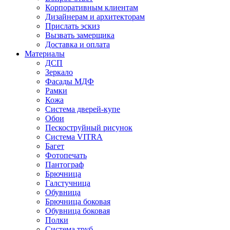
Корпоративным клиентам
Дизайнерам и архитекторам
Прислать эскиз
Вызвать замерщика
Доставка и оплата
Материалы
ДСП
Зеркало
Фасады МДФ
Рамки
Кожа
Система дверей-купе
Обои
Пескоструйный рисунок
Система VITRA
Багет
Фотопечать
Пантограф
Брючница
Галстучница
Обувница
Брючница боковая
Обувница боковая
Полки
Система труб