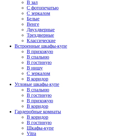
В зал
С фотопечатью
С зеркалом
Белые
Венге
Двухдверные
Трехдверные
Классические
Встроенные шкафы-купе
В прихожую
В спальню
В гостиную
В нишу
С зеркалом
В коридор
Угловые шкафы-купе
В спальню
В гостиную
В прихожую
В коридор
Гардеробные комнаты
В коридор
В гостиную
Шкафы-купе
Vitra