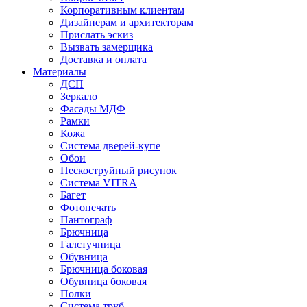
Корпоративным клиентам
Дизайнерам и архитекторам
Прислать эскиз
Вызвать замерщика
Доставка и оплата
Материалы
ДСП
Зеркало
Фасады МДФ
Рамки
Кожа
Система дверей-купе
Обои
Пескоструйный рисунок
Система VITRA
Багет
Фотопечать
Пантограф
Брючница
Галстучница
Обувница
Брючница боковая
Обувница боковая
Полки
Система труб