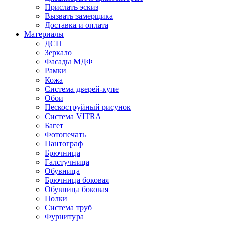
Прислать эскиз
Вызвать замерщика
Доставка и оплата
Материалы
ДСП
Зеркало
Фасады МДФ
Рамки
Кожа
Система дверей-купе
Обои
Пескоструйный рисунок
Система VITRA
Багет
Фотопечать
Пантограф
Брючница
Галстучница
Обувница
Брючница боковая
Обувница боковая
Полки
Система труб
Фурнитура