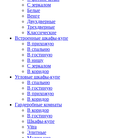
С зеркалом
Белые
Венге
Двухдверные
Трехдверные
Классические
Встроенные шкафы-купе
В прихожую
В спальню
В гостиную
В нишу
С зеркалом
В коридор
Угловые шкафы-купе
В спальню
В гостиную
В прихожую
В коридор
Гардеробные комнаты
В коридор
В гостиную
Шкафы-купе
Vitra
Элитные
Маленькие