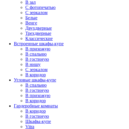
В зал
С фотопечатью
С зеркалом
Белые
Венге
Двухдверные
Трехдверные
Классические
Встроенные шкафы-купе
В прихожую
В спальню
В гостиную
В нишу
С зеркалом
В коридор
Угловые шкафы-купе
В спальню
В гостиную
В прихожую
В коридор
Гардеробные комнаты
В коридор
В гостиную
Шкафы-купе
Vitra