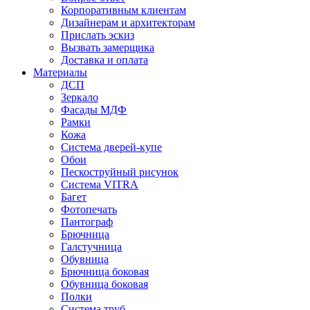
Корпоративным клиентам
Дизайнерам и архитекторам
Прислать эскиз
Вызвать замерщика
Доставка и оплата
Материалы
ДСП
Зеркало
Фасады МДФ
Рамки
Кожа
Система дверей-купе
Обои
Пескоструйный рисунок
Система VITRA
Багет
Фотопечать
Пантограф
Брючница
Галстучница
Обувница
Брючница боковая
Обувница боковая
Полки
Система труб