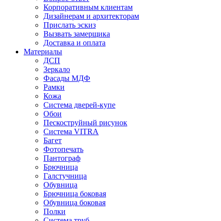
Корпоративным клиентам
Дизайнерам и архитекторам
Прислать эскиз
Вызвать замерщика
Доставка и оплата
Материалы
ДСП
Зеркало
Фасады МДФ
Рамки
Кожа
Система дверей-купе
Обои
Пескоструйный рисунок
Система VITRA
Багет
Фотопечать
Пантограф
Брючница
Галстучница
Обувница
Брючница боковая
Обувница боковая
Полки
Система труб