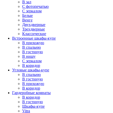
В зал
С фотопечатью
С зеркалом
Белые
Венге
Двухдверные
Трехдверные
Классические
Встроенные шкафы-купе
В прихожую
В спальню
В гостиную
В нишу
С зеркалом
В коридор
Угловые шкафы-купе
В спальню
В гостиную
В прихожую
В коридор
Гардеробные комнаты
В коридор
В гостиную
Шкафы-купе
Vitra