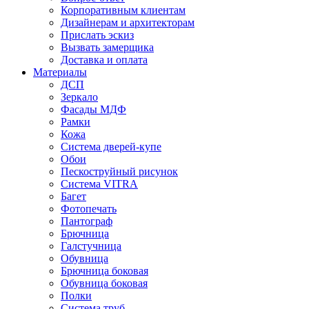
Корпоративным клиентам
Дизайнерам и архитекторам
Прислать эскиз
Вызвать замерщика
Доставка и оплата
Материалы
ДСП
Зеркало
Фасады МДФ
Рамки
Кожа
Система дверей-купе
Обои
Пескоструйный рисунок
Система VITRA
Багет
Фотопечать
Пантограф
Брючница
Галстучница
Обувница
Брючница боковая
Обувница боковая
Полки
Система труб