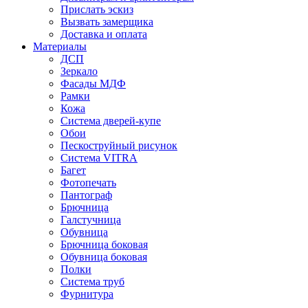
Прислать эскиз
Вызвать замерщика
Доставка и оплата
Материалы
ДСП
Зеркало
Фасады МДФ
Рамки
Кожа
Система дверей-купе
Обои
Пескоструйный рисунок
Система VITRA
Багет
Фотопечать
Пантограф
Брючница
Галстучница
Обувница
Брючница боковая
Обувница боковая
Полки
Система труб
Фурнитура