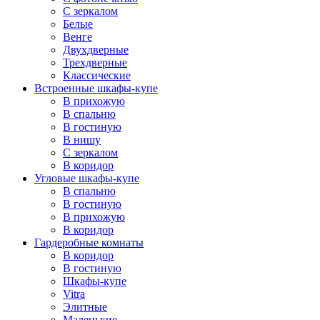
С зеркалом
Белые
Венге
Двухдверные
Трехдверные
Классические
Встроенные шкафы-купе
В прихожую
В спальню
В гостиную
В нишу
С зеркалом
В коридор
Угловые шкафы-купе
В спальню
В гостиную
В прихожую
В коридор
Гардеробные комнаты
В коридор
В гостиную
Шкафы-купе
Vitra
Элитные
Маленькие