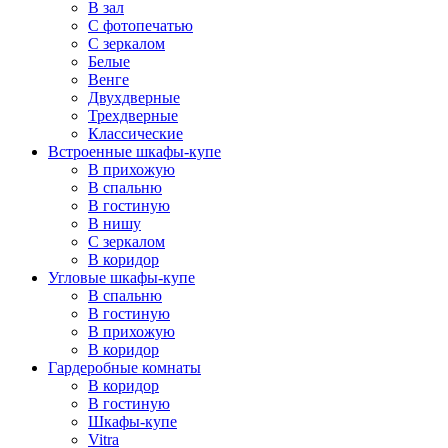
В зал
С фотопечатью
С зеркалом
Белые
Венге
Двухдверные
Трехдверные
Классические
Встроенные шкафы-купе
В прихожую
В спальню
В гостиную
В нишу
С зеркалом
В коридор
Угловые шкафы-купе
В спальню
В гостиную
В прихожую
В коридор
Гардеробные комнаты
В коридор
В гостиную
Шкафы-купе
Vitra