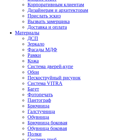
Корпоративным клиентам
Дизайнерам и архитекторам
Прислать эскиз
Вызвать замерщика
Доставка и оплата
Материалы
ДСП
Зеркало
Фасады МДФ
Рамки
Кожа
Система дверей-купе
Обои
Пескоструйный рисунок
Система VITRA
Багет
Фотопечать
Пантограф
Брючница
Галстучница
Обувница
Брючница боковая
Обувница боковая
Полки
Система труб