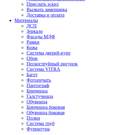
Прислать эскиз
Вызвать замерщика
Доставка и оплата
Материалы
ДСП
Зеркало
Фасады МДФ
Рамки
Кожа
Система дверей-купе
Обои
Пескоструйный рисунок
Система VITRA
Багет
Фотопечать
Пантограф
Брючница
Галстучница
Обувница
Брючница боковая
Обувница боковая
Полки
Система труб
Фурнитура