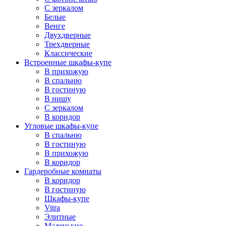
С зеркалом
Белые
Венге
Двухдверные
Трехдверные
Классические
Встроенные шкафы-купе
В прихожую
В спальню
В гостиную
В нишу
С зеркалом
В коридор
Угловые шкафы-купе
В спальню
В гостиную
В прихожую
В коридор
Гардеробные комнаты
В коридор
В гостиную
Шкафы-купе
Vitra
Элитные
Маленькие