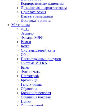
Корпоративным клиентам
Дизайнерам и архитекторам
Прислать эскиз
Вызвать замерщика
Доставка и оплата
Материалы
ДСП
Зеркало
Фасады МДФ
Рамки
Кожа
Система дверей-купе
Обои
Пескоструйный рисунок
Система VITRA
Багет
Фотопечать
Пантограф
Брючница
Галстучница
Обувница
Брючница боковая
Обувница боковая
Полки
Система труб