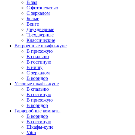
В зал
С фотопечатью
С зеркалом
Белые
Венге
Двухдверные
Трехдверные
Классические
Встроенные шкафы-купе
В прихожую
В спальню
В гостиную
В нишу
С зеркалом
В коридор
Угловые шкафы-купе
В спальню
В гостиную
В прихожую
В коридор
Гардеробные комнаты
В коридор
В гостиную
Шкафы-купе
Vitra