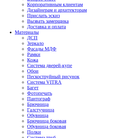
Корпоративным клиентам
Дизайнерам и архитекторам
Прислать эскиз
Вызвать замерщика
Доставка и оплата
Материалы
ДСП
Зеркало
Фасады МДФ
Рамки
Кожа
Система дверей-купе
Обои
Пескоструйный рисунок
Система VITRA
Багет
Фотопечать
Пантограф
Брючница
Галстучница
Обувница
Брючница боковая
Обувница боковая
Полки
Система труб