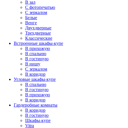
В зал
С фотопечатью
С зеркалом
Белые
Венге
Двухдверные
Трехдверные
Классические
Встроенные шкафы-купе
В прихожую
В спальню
В гостиную
В нишу
С зеркалом
В коридор
Угловые шкафы-купе
В спальню
В гостиную
В прихожую
В коридор
Гардеробные комнаты
В коридор
В гостиную
Шкафы-купе
Vitra