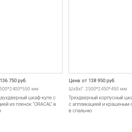
136 750 руб.
Цена: от 138 950 руб.
2500*2400*550 мм
ШxВxГ: 2500*2450*450 мм
двухдверный шкаф-купе с
Трехдверный корпусный шк
ией из пленок "ORACAL" в
с аппликацией и крашеным 
ю
в спальню