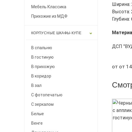
Ширина:
Мебель Классика
Высота:
Прихожие из МДФ
Глубина:
Матери
КОРПУСНЫЕ ШКАФЫ-КУПЕ
ДСП "ВУ
В спальню
В гостиную
от от 14
В прихожую
В коридор
Смотр
В зал
С фотопечатью
С зеркалом
Белые
Венге