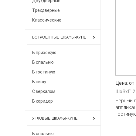
Двухдверные
Трехдверные
Классические
ВСТРОЕННЫЕ ШКАФЫ-КУПЕ
В прихожую
В спальню
В гостиную
В нишу
Цена: от 
ШxВxГ: 
С зеркалом
Черный 
В коридор
аппликац
гостину
УГЛОВЫЕ ШКАФЫ-КУПЕ
В спальню