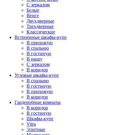
С зеркалом
Белые
Венге
Двухдверные
Трехдверные
Классические
Встроенные шкафы-купе
В прихожую
В спальню
В гостиную
В нишу
С зеркалом
В коридор
Угловые шкафы-купе
В спальню
В гостиную
В прихожую
В коридор
Гардеробные комнаты
В коридор
В гостиную
Шкафы-купе
Vitra
Элитные
Маленькие