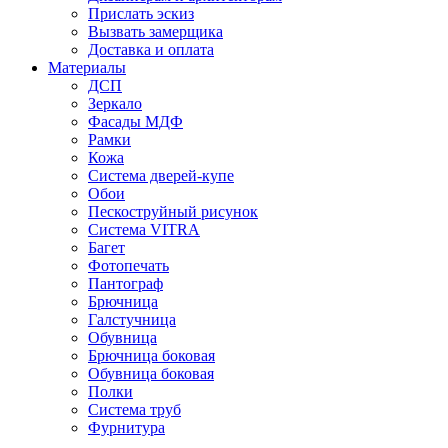
Прислать эскиз
Вызвать замерщика
Доставка и оплата
Материалы
ДСП
Зеркало
Фасады МДФ
Рамки
Кожа
Система дверей-купе
Обои
Пескоструйный рисунок
Система VITRA
Багет
Фотопечать
Пантограф
Брючница
Галстучница
Обувница
Брючница боковая
Обувница боковая
Полки
Система труб
Фурнитура