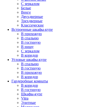
С зеркалом
Белые
Венге
Двухдверные
Трехдверные
Классические
Встроенные шкафы-купе
В прихожую
В спальню
В гостиную
В нишу
С зеркалом
В коридор
Угловые шкафы-купе
В спальню
В гостиную
В прихожую
В коридор
Гардеробные комнаты
В коридор
В гостиную
Шкафы-купе
Vitra
Элитные
Маленькие