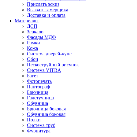
Прислать эскиз
Вызвать замерщика
Доставка и оплата
Материалы
ДСП
Зеркало
Фасады МДФ
Рамки
Кожа
Система дверей-купе
Обои
Пескоструйный рисунок
Система VITRA
Багет
Фотопечать
Пантограф
Брючница
Галстучница
Обувница
Брючница боковая
Обувница боковая
Полки
Система труб
Фурнитура