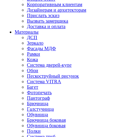
Корпоративным клиентам
Дизайнерам и архитекторам
Прислать эскиз
Вызвать замерщика
Доставка и оплата
Материалы
ДСП
Зеркало
Фасады МДФ
Рамки
Кожа
Система дверей-купе
Обои
Пескоструйный рисунок
Система VITRA
Багет
Фотопечать
Пантограф
Брючница
Галстучница
Обувница
Брючница боковая
Обувница боковая
Полки
Система труб