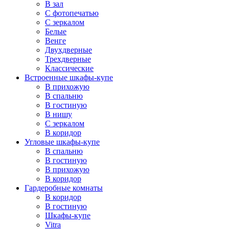
В зал
С фотопечатью
С зеркалом
Белые
Венге
Двухдверные
Трехдверные
Классические
Встроенные шкафы-купе
В прихожую
В спальню
В гостиную
В нишу
С зеркалом
В коридор
Угловые шкафы-купе
В спальню
В гостиную
В прихожую
В коридор
Гардеробные комнаты
В коридор
В гостиную
Шкафы-купе
Vitra